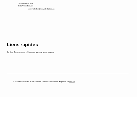
Nouveau-Brunswick
Île du Prince-Édouard
administration@prevailsolutions.ca
Liens rapides
Services
|
Fonctionnement
|
Personnes que nous accompagnons
© 2026 Prevail Mental Health Solutions. Tous droits réservés. Stratégie web par
vloe.ca